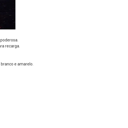
 poderosa.
ra recarga.
, branco e amarelo.