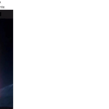
.
nte.