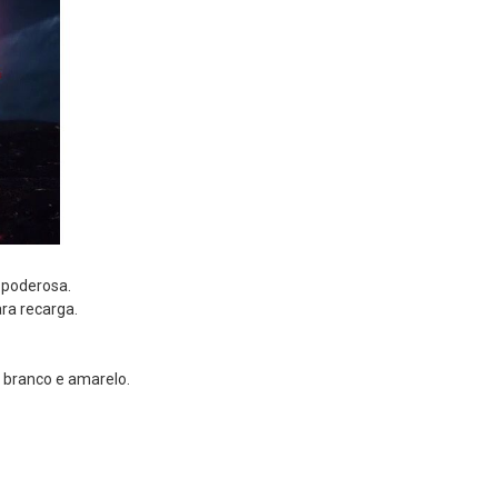
 poderosa.
ra recarga.
, branco e amarelo.