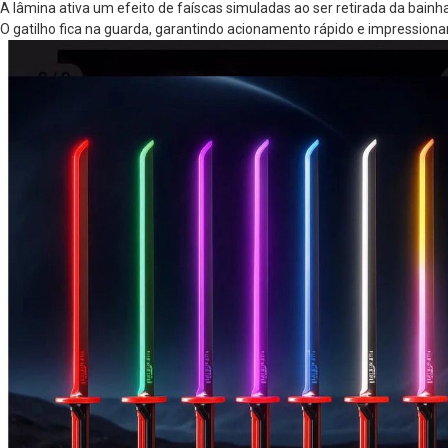
A lâmina ativa um efeito de faíscas simuladas ao ser retirada da bainha
O gatilho fica na guarda, garantindo acionamento rápido e impressiona