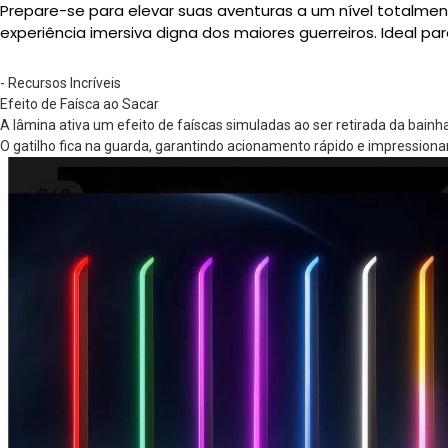
Prepare-se para elevar suas aventuras a um nível totalment
experiência imersiva digna dos maiores guerreiros. Ideal pa
- Recursos Incríveis
Efeito de Faísca ao Sacar
A lâmina ativa um efeito de faíscas simuladas ao ser retirada da bainha
O gatilho fica na guarda, garantindo acionamento rápido e impressiona