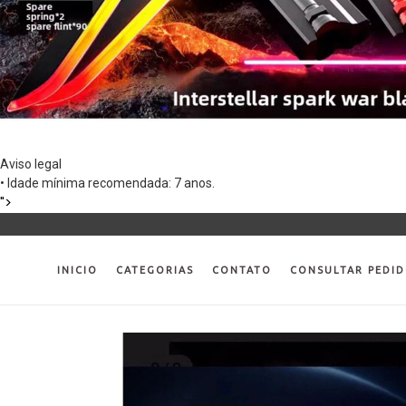
Aviso legal
• Idade mínima recomendada: 7 anos.
Pular
">
para
o
conteúdo
INICIO
CATEGORIAS
CONTATO
CONSULTAR PEDI