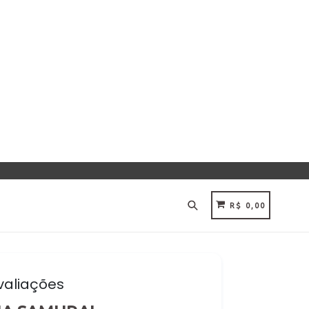
Pesquisar
CARRINHO
CARRINHO
R$ 0,00
valiações