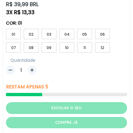
Preço
R$ 39,99 BRL
normal
3X R$ 13,33
COR:
01
01
02
03
04
05
06
07
08
09
10
11
12
Quantidade
RESTAM
APENAS
5
ESCOLHA O SEU
COMPRE JÁ