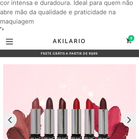
cor intensa e duradoura. Ideal para quem não
abre mão da qualidade e praticidade na
maquiagem
Pular
">
para
0
CA
CA
AKILARIO
o
expandir/colapsar
conteúdo
FRETE GRÁTIS A PARTIR DE R$99.
SLIDE
PRÓX
ANTERIOR
SLIDE