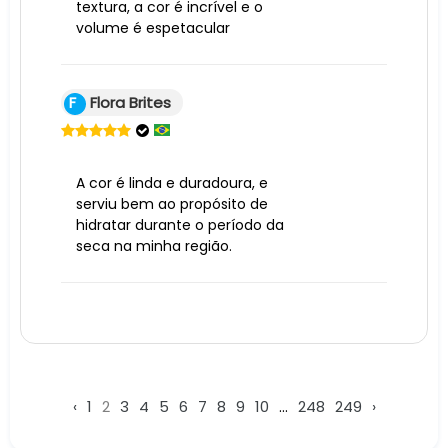
textura, a cor é incrível e o
volume é espetacular
F
Flora Brites
A cor é linda e duradoura, e
serviu bem ao propósito de
hidratar durante o período da
seca na minha região.
‹
1
2
3
4
5
6
7
8
9
10
...
248
249
›