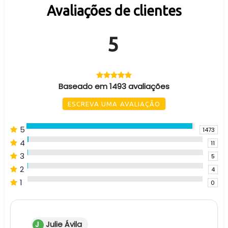
Avaliações de clientes
5
Baseado em 1493 avaliações
ESCREVA UMA AVALIAÇÃO
5
1473
4
11
3
5
2
4
1
0
J
Julie Ávila