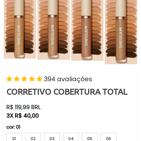
394 avaliações
CORRETIVO COBERTURA TOTAL
Preço
R$ 119,99 BRL
normal
3X R$ 40,00
cor:
01
01
02
03
04
05
06