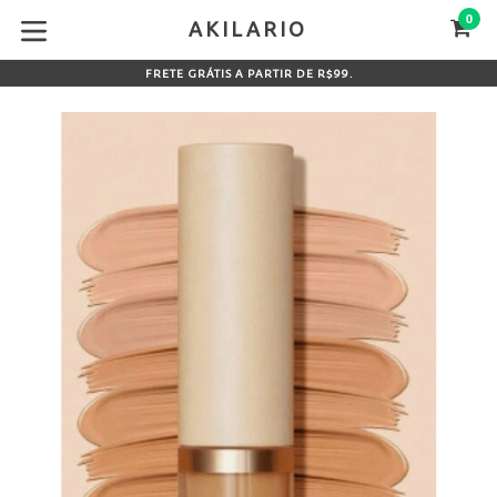
Pular
0
CA
CA
AKILARIO
para
expandir/colapsar
o
FRETE GRÁTIS A PARTIR DE R$99.
conteúdo