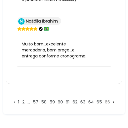
N
Natália Ibrahim
Muito bom...excelente
mercadoria, bom preço...e
entrega conforme cronograma.
‹
1
2
...
57
58
59
60
61
62
63
64
65
66
›