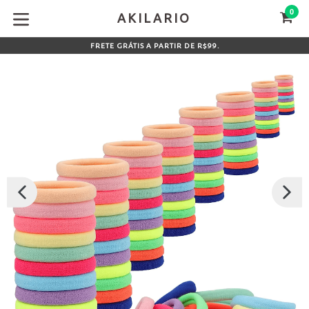
Pular
0
CA
CA
AKILARIO
para
expandir/colapsar
o
FRETE GRÁTIS A PARTIR DE R$99.
conteúdo
SLIDE
PRÓX
ANTERIOR
SLIDE