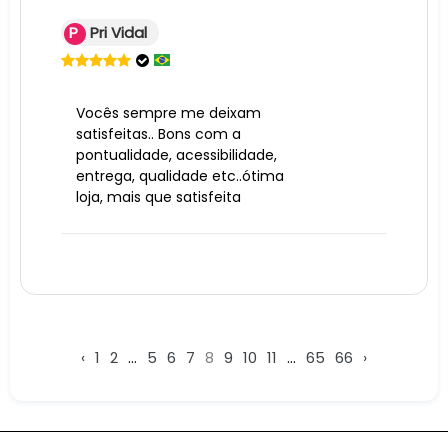
P
Pri Vidal
Vocês sempre me deixam
satisfeitas.. Bons com a
pontualidade, acessibilidade,
entrega, qualidade etc..ótima
loja, mais que satisfeita
‹
1
2
...
5
6
7
8
9
10
11
...
65
66
›