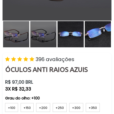
396 avaliações
ÓCULOS ANTI RAIOS AZUIS
Preço
R$ 97,00 BRL
normal
3X R$ 32,33
Grau do olho:
+100
+100
+150
+200
+250
+300
+350