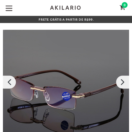
Pular
0
CA
CA
AKILARIO
para
expandir/colapsar
o
FRETE GRÁTIS A PARTIR DE R$99.
conteúdo
SLIDE
PRÓX
ANTERIOR
SLIDE