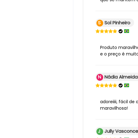
S
Sol Pinheiro
Produto maravil
e o preço é muit
N
Nádia Almeida
adoreiiii, fácil de
maravilhosa!
J
Jully Vasconce