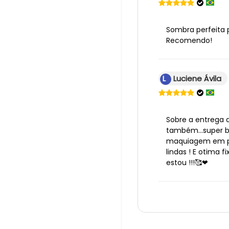
Sombra perfeita p
Recomendo!
L
Luciene Ávila
Sobre a entrega 
também...super 
maquiagem em pe
lindas ! E otima f
estou !!!🥰❤