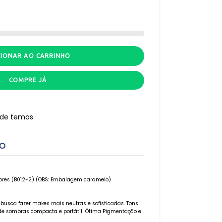
CIONAR AO CARRINHO
COMPRE JÁ
r de temas
TO
 Cores (B012-2) (OBS: Embalagem caramelo)
 busca fazer makes mais neutras e sofisticadas. Tons
e sombras compacta e portátil! Ótima Pigmentação e