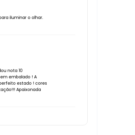
ara iluminar o olhar.
dou nota 10
bem embalado ! A
rfeito estado ! cores
ixação!!! Apaixonada