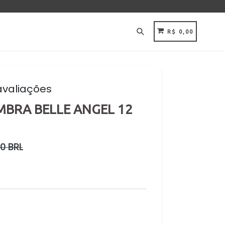
Pesquisar
CARRINHO
CARRINHO
R$ 0,00
avaliações
MBRA BELLE ANGEL 12
0 BRL