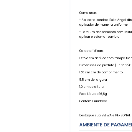
Como usar:
* Aplicar a sombra Belle Angel di
aplicador de maneira uniforme.
* Para um acabamento com resulta
aplicar e esfumar sombra
Características:
Estojo em acrílico com tampa tra
Dimensões do produto (unitário):
17,0 cm cm de comprimento
5,5 cm de largura
1,0 cm de altura
Peso Líquido 16,8g
Contém 1 unidade
Destaque sua BELEZA e PERSONALI
AMBIENTE DE PAGAME