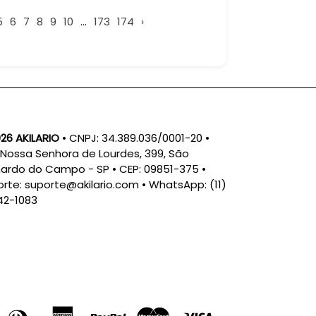
5
6
7
8
9
10
...
173
174
›
26 AKILARIO
• CNPJ: 34.389.036/0001-20 •
Nossa Senhora de Lourdes, 399, São
ardo do Campo - SP • CEP: 09851-375 •
orte:
suporte@akilario.com
• WhatsApp: (11)
42-1083