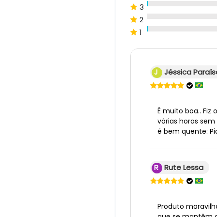
3
2
1
J
Jéssica Paraís
É muito boa.. Fiz
várias horas sem 
é bem quente: Pia
R
Rute Lessa
Produto maravilh
que se mantêm o 