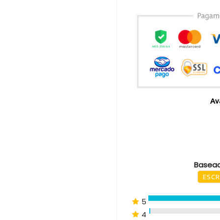
Av
Basead
ESCR
5
4